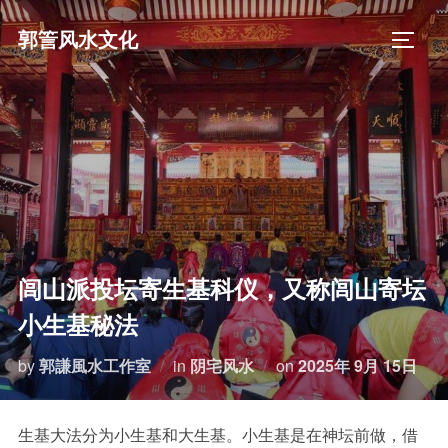
Skip
郭䇾风水文化
to
TOGGL
content
闾山派投坛寄生基科仪，又称闾山寄坛
小生基秘法
Posted
by
郭謙風水工作室
in
阴宅风水
on
2025年 9月 15日
on
生基大法分为小生基和大生基。小生基是在神坛前做，借