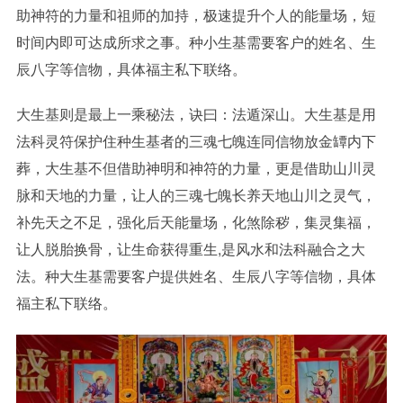
助神符的力量和祖师的加持，极速提升个人的能量场，短
时间内即可达成所求之事。种小生基需要客户的姓名、生
辰八字等信物，具体福主私下联络。
大生基则是最上一乘秘法，诀曰：法遁深山。大生基是用
法科灵符保护住种生基者的三魂七魄连同信物放金罈内下
葬，大生基不但借助神明和神符的力量，更是借助山川灵
脉和天地的力量，让人的三魂七魄长养天地山川之灵气，
补先天之不足，强化后天能量场，化煞除秽，集灵集福，
让人脱胎换骨，让生命获得重生,是风水和法科融合之大
法。种大生基需要客户提供姓名、生辰八字等信物，具体
福主私下联络。