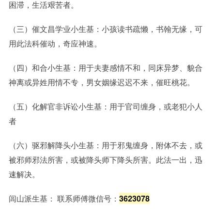
困滞，生活艰苦者。
（三）催文昌学业小生基：小孩读书疏懒，书翰无缘，可
用此法科催动，奇应神速。
（四）和合小生基：用于夫妻感情不和，同床异梦、貌合
神离或异姓用情不专，男女姻缘迟迟不来，催旺桃花。
（五）化解官非诉讼小生基：用于官司缠身，或老犯小人
者
（六）驱邪解降头小生基：用于邪鬼缠身，附体不去，或
被邪师邪法所害，或被降头师下降头所害。此法一出，迅
速解决。
闾山派生基： 联系师傅微信号：
3623078