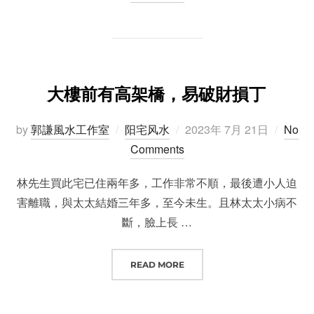
大樓前有高架橋，易破財損丁
Posted
by
郭謙風水工作室
阳宅风水
2023年 7月 21日
No
on
Comments
林先生買此宅已住兩年多，工作非常不順，最後遭小人迫
害離職，與太太結婚三年多，至今未生。且林太太小病不
斷，臉上長 …
“大樓前有高架橋，易破財損丁”
READ MORE