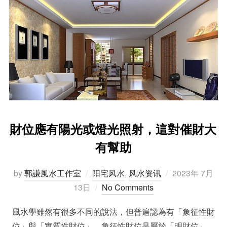
財位應有陽光或燈光照射，這對催財大
有幫助
Posted
by
郭謙風水工作室
阳宅风水
,
风水资讯
2023年 7月
on
13日
No Comments
風水學雖然有很多不同的說法，但普遍認為有「象征性財
位」與「實質性財位」。象征性財位是屬於「明財位」，