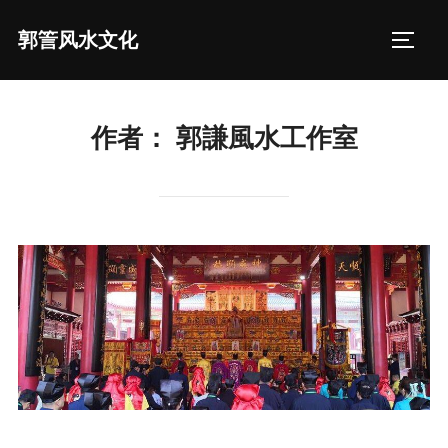
Skip
郭䇾风水文化
to
TOGGL
content
作者：
郭謙風水工作室