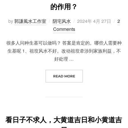
的作用？
Posted
by
郭謙風水工作室
阴宅风水
2024年 4月 27日
2
on
Comments
很多人问种生基可以做吗？ 答案是肯定的。哪些人需要种
生基呢 1、祖坟风水不好。改动祖坟牵涉到家族利益，不
好处理 …
“哪里能找到种生基合适的师傅？种
READ MORE
看日子不求人，大黄道吉日和小黄道吉