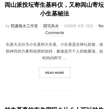
闾山派投坛寄生基科仪，又称闾山寄坛
小生基秘法
Posted
by
郭謙風水工作室
阴宅风水
2025年 9月 15日
No
on
Comments
生基大法分为小生基和大生基。小生基是在神坛前做，借
助神符的力量和祖师的加持，极速提升个人的能量场，短
时间内即可 …
“闾山派投坛寄生基科仪，又称闾山
READ MORE