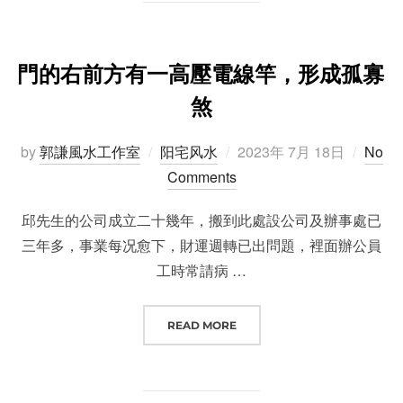
門的右前方有一高壓電線竿，形成孤寡
煞
Posted
by
郭謙風水工作室
阳宅风水
2023年 7月 18日
No
on
Comments
邱先生的公司成立二十幾年，搬到此處設公司及辦事處已
三年多，事業每况愈下，財運週轉已出問題，裡面辦公員
工時常請病 …
“門的右前方有一高壓電線竿，形成
READ MORE