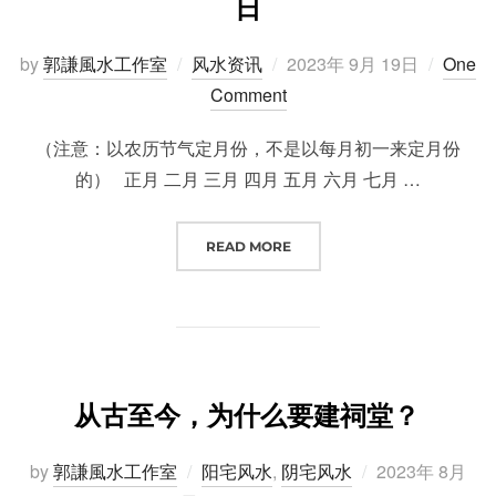
日
Posted
by
郭謙風水工作室
风水资讯
2023年 9月 19日
One
on
Comment
（注意：以农历节气定月份，不是以每月初一来定月份
的） 正月 二月 三月 四月 五月 六月 七月 …
“看日子不求人，大黄道吉日和小黄
READ MORE
从古至今，为什么要建祠堂？
Posted
by
郭謙風水工作室
阳宅风水
,
阴宅风水
2023年 8月