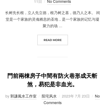
on
11日
No Comments
长树先长根，立人先立德，根乃树之基，德乃人之本。 祠
堂是一个家族的灵魂栖息的圣地，是一个家族的记忆与凝
聚力的场 …
“从古至今，为什么要建祠堂？”
READ MORE
門前兩棟房子中間有防火巷形成天斬
煞，易犯是非血光。
Posted
by
郭謙風水工作室
阳宅风水
2023年 7月 23日
No
on
Comments