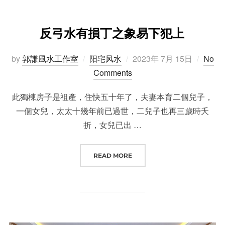
反弓水有損丁之象易下犯上
Posted
by
郭謙風水工作室
阳宅风水
2023年 7月 15日
No
on
Comments
此獨棟房子是祖產，住快五十年了，夫妻本育二個兒子，
一個女兒，太太十幾年前已過世，二兒子也再三歲時夭
折，女兒已出 …
“反弓水有損丁之象易下犯上”
READ MORE