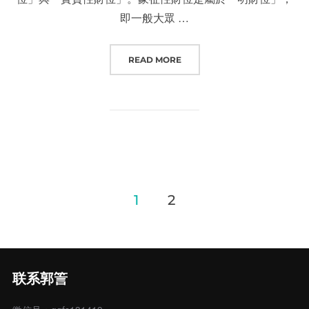
即一般大眾 …
“財位應有陽光或燈光照射，這對催
READ MORE
文
1
2
章
分
联系郭䇾
页