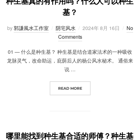
种生基真的有作用吗？什么人可以种生
基？
Posted
by
郭謙風水工作室
阴宅风水
2024年 8月 16日
No
on
Comments
01 — 什么是种生基？ 种生基是结合道家法术的一种吸收
龙脉灵气，改命助运，庇荫后人的杨公风水秘术。 通俗来
说 …
“种生基真的有作用吗？什么人可以
READ MORE
哪里能找到种生基合适的师傅？种生基