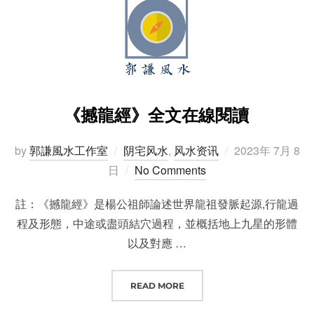
《撼龍經》全文在線閱讀
Posted
by
郭謙風水工作室
阴宅风水
,
风水资讯
2023年 7月 8
on
日
No Comments
註：《撼龍經》是楊公祖師論述世界龍祖發脈起源,行龍過
程及形態，中途或盡頭結穴過程，並概括地上九星的形體
以及對應 …
“《撼龍經》全文在線閱讀”
READ MORE