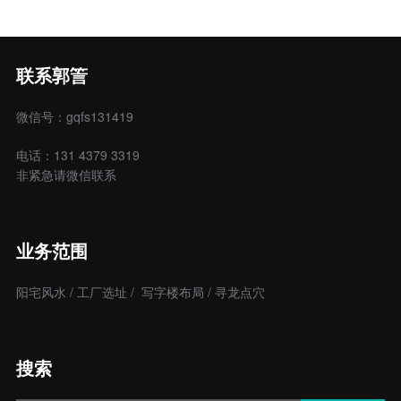
联系郭䇾
微信号：gqfs131419
电话：131 4379 3319
非紧急请微信联系
业务范围
阳宅风水 / 工厂选址 / 写字楼布局 / 寻龙点穴
搜索