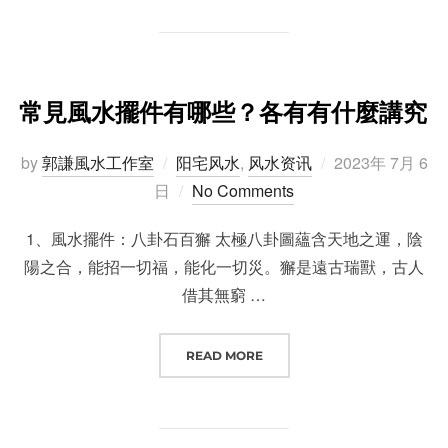
常見風水擺件有哪些？各有有什麼講究
Posted
by
郭謙風水工作室
阳宅风水
,
风水资讯
2023年 7月 6
on
日
No Comments
1、風水擺件：八卦石百獬 太極八卦圖蘊含天地之運，陰
陽之合，能招一切福，能化一切災。獬是遠古瑞獸，古人
借其無窮 …
“常見風水擺件有哪些？各有有什麼
READ MORE