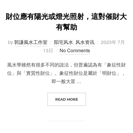
財位應有陽光或燈光照射，這對催財大
有幫助
Posted
by
郭謙風水工作室
阳宅风水
,
风水资讯
2023年 7月
on
13日
No Comments
風水學雖然有很多不同的說法，但普遍認為有「象征性財
位」與「實質性財位」。象征性財位是屬於「明財位」，
即一般大眾 …
“財位應有陽光或燈光照射，這對催
READ MORE