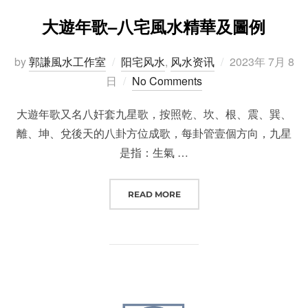
大遊年歌–八宅風水精華及圖例
Posted
by
郭謙風水工作室
阳宅风水
,
风水资讯
2023年 7月 8
on
日
No Comments
大遊年歌又名八奸套九星歌，按照乾、坎、根、震、巽、
離、坤、兌後天的八卦方位成歌，每卦管壹個方向，九星
是指：生氣 …
“大遊年歌–八宅風水精華及圖例”
READ MORE