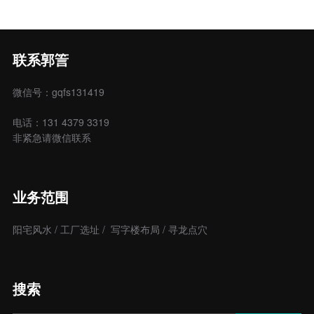
联系郭䇾
微信号：gqfs131419
电话：131 4379 3319
非紧急请微信联系
业务范围
阳宅风水 / 工厂选址 / 写字楼布局 / 寻龙点穴
搜索