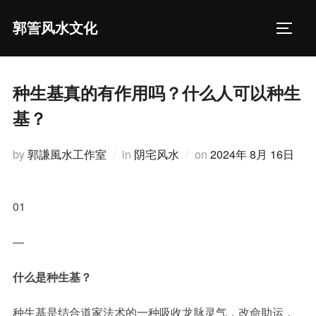
Skip
郭䇾风水文化
to
TOGGL
content
种生基真的有作用吗？什么人可以种生
基？
Posted
by
郭謙風水工作室
in
阴宅风水
on
2024年 8月 16日
on
01
—
什么是种生基？
种生基是结合道家法术的一种吸收龙脉灵气，改命助运，