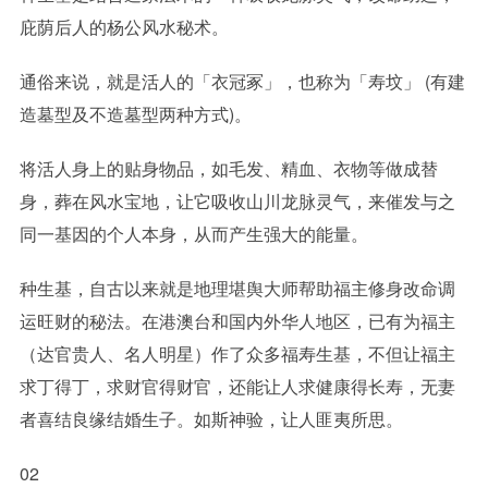
庇荫后人的杨公风水秘术。
通俗来说，就是活人的「衣冠冢」，也称为「寿坟」 (有建
造墓型及不造墓型两种方式)。
将活人身上的贴身物品，如毛发、精血、衣物等做成替
身，葬在风水宝地，让它吸收山川龙脉灵气，来催发与之
同一基因的个人本身，从而产生强大的能量。
种生基，自古以来就是地理堪舆大师帮助福主修身改命调
运旺财的秘法。在港澳台和国内外华人地区，已有为福主
（达官贵人、名人明星）作了众多福寿生基，不但让福主
求丁得丁，求财官得财官，还能让人求健康得长寿，无妻
者喜结良缘结婚生子。如斯神验，让人匪夷所思。
02